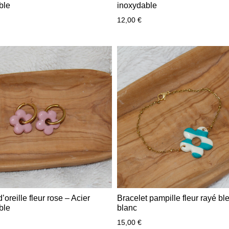
ble
inoxydable
12,00
€
’oreille fleur rose – Acier
Bracelet pampille fleur rayé bl
ble
blanc
15,00
€