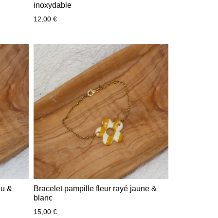
inoxydable
12,00
€
eu &
Bracelet pampille fleur rayé jaune &
blanc
15,00
€